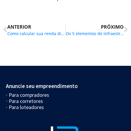
ANTERIOR
PRÓXIMO
Como calcular sua renda disponível para financiar um terreno, construção ou lote
Os 5 elementos de infraestrutura que todo loteamento deve ter
Anuncie seu empreendimento
⋅ Para compradores
⋅ Para corretores
⋅ Para loteadores